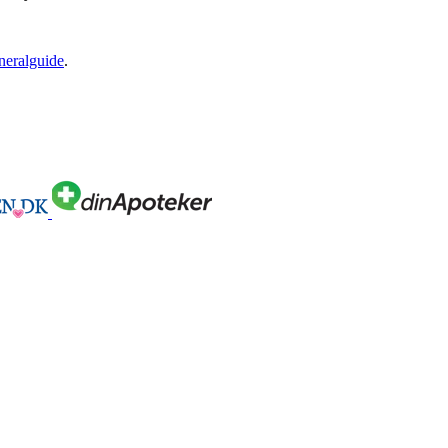
neralguide
.