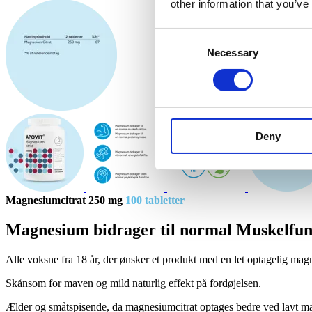
other information that you’ve
Consent
Necessary
Selection
Deny
Mag­ne­si­umci­trat 250 mg
100 tab­let­ter
Mag­ne­sium bidra­ger til nor­mal Muskel­funk
Alle voksne fra 18 år, der ønsker et produkt med en let optagelig mag
Skånsom for maven og mild naturlig effekt på fordøjelsen.
Ælder og småtspisende, da magnesiumcitrat optages bedre ved lavt m