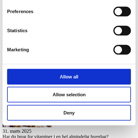
Artik­ler
Preferences
Statistics
Marketing
15. april 2025
APOVIT Mul­ti­vi­ta­mi­ner – Et nemt valg i en travl hver­dag
APOVIT Mul­ti­vi­ta­mi­ner – Et nemt valg i en travl hver­dag
Multivitaminer gør det nemt at få vigtige vitaminer og mineraler i en
Allow all
travl hverdag. Læs hvorfor et multi-produkt kan være et smart valg
for dig
Allow selection
Læs mere
APOVIT Mul­ti­vi­ta­mi­ner – Et nemt valg i en travl hver­dag
APOVIT Mul­ti­vi­ta­mi­ner – Et nemt valg i en travl hver­dag
Deny
31. marts 2025
Har du brug for vita­mi­ner i en hel almin­de­lig hver­dag?