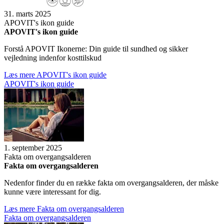
31. marts 2025
APOVIT's ikon guide
APOVIT's ikon guide
Forstå APOVIT Ikonerne: Din guide til sundhed og sikker
vejledning indenfor kosttilskud
Læs mere
APOVIT's ikon guide
APOVIT's ikon guide
1. september 2025
Fakta om over­gangs­al­de­ren
Fakta om over­gangs­al­de­ren
Nedenfor finder du en række fakta om overgangsalderen, der måske
kunne være interessant for dig.
Læs mere
Fakta om over­gangs­al­de­ren
Fakta om over­gangs­al­de­ren