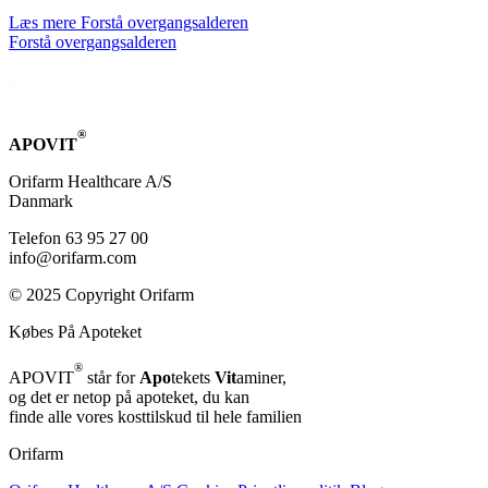
Læs mere
For­stå over­gangs­al­de­ren
For­stå over­gangs­al­de­ren
®
APOVIT
Orifarm Healthcare A/S
Danmark
Telefon 63 95 27 00
info@orifarm.com
© 2025 Copyright Orifarm
Købes På Apoteket
®
APOVIT
står for
Apo
tekets
Vit
aminer,
og det er netop på apoteket, du kan
finde alle vores kosttilskud til hele familien
Orifarm