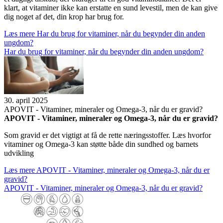
klart, at vitaminer ikke kan erstatte en sund levestil, men de kan give
dig noget af det, din krop har brug for.
Læs mere
Har du brug for vita­mi­ner, når du begyn­der din anden
ung­dom?
Har du brug for vita­mi­ner, når du begyn­der din anden ung­dom?
30. april 2025
APOVIT - Vita­mi­ner, mine­ra­ler og Omega-3, når du er gravid?
APOVIT - Vita­mi­ner, mine­ra­ler og Omega-3, når du er gravid?
Som gravid er det vigtigt at få de rette næringsstoffer. Læs hvorfor
vitaminer og Omega-3 kan støtte både din sundhed og barnets
udvikling
Læs mere
APOVIT - Vita­mi­ner, mine­ra­ler og Omega-3, når du er
gravid?
APOVIT - Vita­mi­ner, mine­ra­ler og Omega-3, når du er gravid?