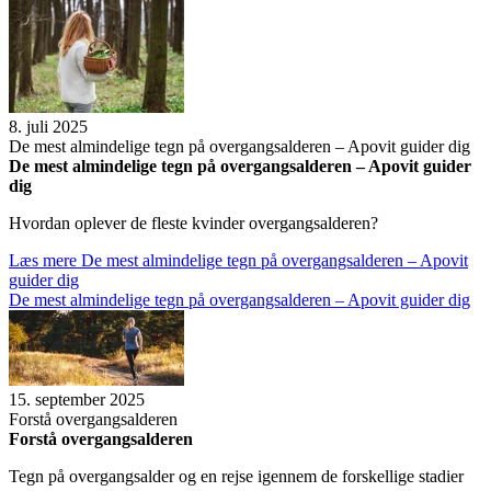
8. juli 2025
De mest almin­de­lige tegn på over­gangs­al­de­ren – Apovit gui­der dig
De mest almin­de­lige tegn på over­gangs­al­de­ren – Apovit gui­der
dig
Hvordan oplever de fleste kvinder overgangsalderen?
Læs mere
De mest almin­de­lige tegn på over­gangs­al­de­ren – Apovit
gui­der dig
De mest almin­de­lige tegn på over­gangs­al­de­ren – Apovit gui­der dig
15. september 2025
For­stå over­gangs­al­de­ren
For­stå over­gangs­al­de­ren
Tegn på overgangsalder og en rejse igennem de forskellige stadier