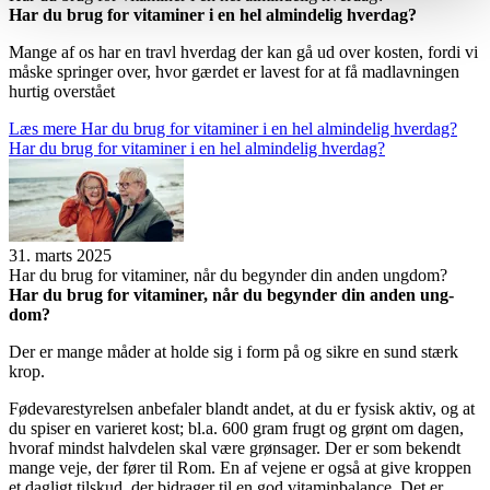
Har du brug for vita­mi­ner i en hel almin­de­lig hver­dag?
Mange af os har en travl hverdag der kan gå ud over kosten, fordi vi
måske springer over, hvor gærdet er lavest for at få madlavningen
hurtig overstået
Læs mere
Har du brug for vita­mi­ner i en hel almin­de­lig hver­dag?
Har du brug for vita­mi­ner i en hel almin­de­lig hver­dag?
31. marts 2025
Har du brug for vita­mi­ner, når du begyn­der din anden ung­dom?
Har du brug for vita­mi­ner, når du begyn­der din anden ung­
dom?
Der er mange måder at holde sig i form på og sikre en sund stærk
krop.
Fødevarestyrelsen anbefaler blandt andet, at du er fysisk aktiv, og at
du spiser en varieret kost; bl.a. 600 gram frugt og grønt om dagen,
hvoraf mindst halvdelen skal være grønsager. Der er som bekendt
mange veje, der fører til Rom. En af vejene er også at give kroppen
et dagligt tilskud, der bidrager til en god vitaminbalance. Det er