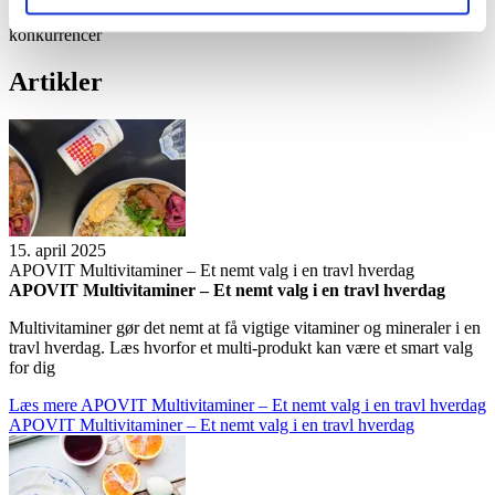
aktivitet. De er især nyttige til lange træningssessioner eller
konkurrencer
Artik­ler
15. april 2025
APOVIT Mul­ti­vi­ta­mi­ner – Et nemt valg i en travl hver­dag
APOVIT Mul­ti­vi­ta­mi­ner – Et nemt valg i en travl hver­dag
Multivitaminer gør det nemt at få vigtige vitaminer og mineraler i en
travl hverdag. Læs hvorfor et multi-produkt kan være et smart valg
for dig
Læs mere
APOVIT Mul­ti­vi­ta­mi­ner – Et nemt valg i en travl hver­dag
APOVIT Mul­ti­vi­ta­mi­ner – Et nemt valg i en travl hver­dag