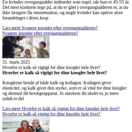
En kvindes overgangsalder indtræder som regel, når hun er 45-55 år.
Det mest konkrete tegn på, at du er gået i overgangsalderen er, at du
ikke længere får menstruation, og nogle kvinder kan opleve store
forandringer i deres krop
Læs mere
Sva­gere knog­ler efter over­gangs­al­de­ren?
Sva­gere knog­ler efter over­gangs­al­de­ren?
31. marts 2025
Hvor­for er kalk så vig­tigt for dine knog­ler hele livet?
Hvor­for er kalk så vig­tigt for dine knog­ler hele livet?
Knoglerne består af både kalk og kollagen. Kollagen giver
elasticitet, og kalk giver den styrke, som er så vital for dine knogler
og dermed dit bevægeapparat. Jo stærkere dit skelet er, jo mere
solidt er det
Læs mere
Hvor­for er kalk så vig­tigt for dine knog­ler hele livet?
Hvor­for er kalk så vig­tigt for dine knog­ler hele livet?