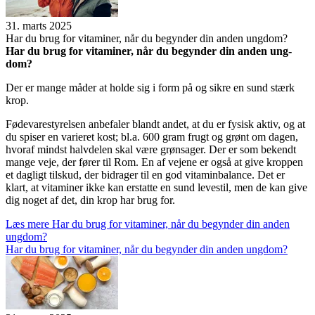
31. marts 2025
Har du brug for vita­mi­ner, når du begyn­der din anden ung­dom?
Har du brug for vita­mi­ner, når du begyn­der din anden ung­
dom?
Der er mange måder at holde sig i form på og sikre en sund stærk
krop.
Fødevarestyrelsen anbefaler blandt andet, at du er fysisk aktiv, og at
du spiser en varieret kost; bl.a. 600 gram frugt og grønt om dagen,
hvoraf mindst halvdelen skal være grønsager. Der er som bekendt
mange veje, der fører til Rom. En af vejene er også at give kroppen
et dagligt tilskud, der bidrager til en god vitaminbalance. Det er
klart, at vitaminer ikke kan erstatte en sund levestil, men de kan give
dig noget af det, din krop har brug for.
Læs mere
Har du brug for vita­mi­ner, når du begyn­der din anden
ung­dom?
Har du brug for vita­mi­ner, når du begyn­der din anden ung­dom?