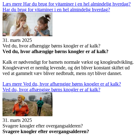
Læs mere
Har du brug for vita­mi­ner i en hel almin­de­lig hver­dag?
Har du brug for vita­mi­ner i en hel almin­de­lig hver­dag?
31. marts 2025
Ved du, hvor afhæn­gige børns knog­ler er af kalk?
Ved du, hvor afhæn­gige børns knog­ler er af kalk?
Kalk er nødvendigt for barnets normale vækst og knogleudvikling.
Knoglevævet er nemlig levende, og det bliver konstant skiftet ud
ved at gammelt væv bliver nedbrudt, mens nyt bliver dannet.
Læs mere
Ved du, hvor afhæn­gige børns knog­ler er af kalk?
Ved du, hvor afhæn­gige børns knog­ler er af kalk?
31. marts 2025
Sva­gere knog­ler efter over­gangs­al­de­ren?
Sva­gere knog­ler efter over­gangs­al­de­ren?