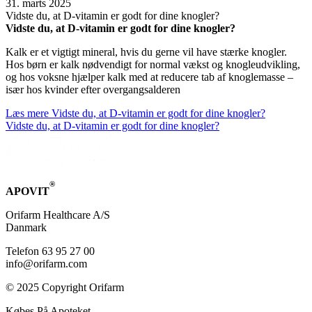
31. marts 2025
Vid­ste du, at D-vita­min er godt for dine knog­ler?
Vid­ste du, at D-vita­min er godt for dine knog­ler?
Kalk er et vigtigt mineral, hvis du gerne vil have stærke knogler.
Hos børn er kalk nødvendigt for normal vækst og knogleudvikling,
og hos voksne hjælper kalk med at reducere tab af knoglemasse –
især hos kvinder efter overgangsalderen
Læs mere
Vid­ste du, at D-vita­min er godt for dine knog­ler?
Vid­ste du, at D-vita­min er godt for dine knog­ler?
®
APOVIT
Orifarm Healthcare A/S
Danmark
Telefon 63 95 27 00
info@orifarm.com
© 2025 Copyright Orifarm
Købes På Apoteket