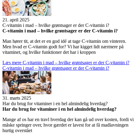
21. april 2025
C-vita­min i mad – hvilke grøntsa­ger er der C-vita­min i?
C-vita­min i mad – hvilke grøntsa­ger er der C-vita­min i?
Man hører tit, at det er en god idé at tage C-vitamin om vinteren.
Men hvad er C-vitamin godt for? Vi har kigget lidt nærmere på
vitaminet, og hvilke funktioner det har i kroppen
Læs mere
C-vita­min i mad – hvilke grøntsa­ger er der C-vita­min i?
C-vita­min i mad – hvilke grøntsa­ger er der C-vita­min i?
31. marts 2025
Har du brug for vita­mi­ner i en hel almin­de­lig hver­dag?
Har du brug for vita­mi­ner i en hel almin­de­lig hver­dag?
Mange af os har en travl hverdag der kan gå ud over kosten, fordi vi
måske springer over, hvor gærdet er lavest for at få madlavningen
hurtig overstået