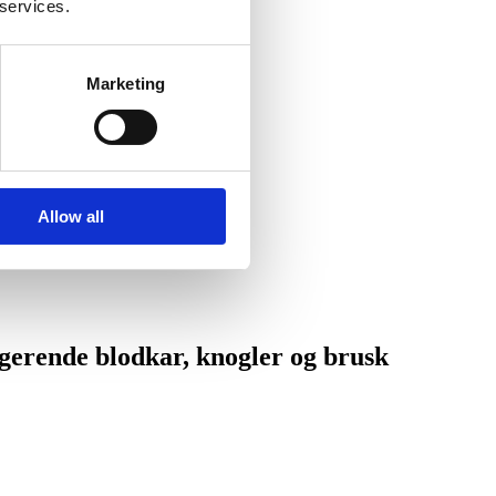
 services.
Marketing
Allow all
­ge­rende blod­kar, knog­ler og brusk