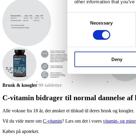
other information that you’ve
Consent
Necessary
Selection
Deny
Brusk & knog­ler
90 tab­let­ter
C-vita­min bidra­ger til nor­mal dan­nelse af 
Alle voksne fra 18 år, der ønsker et tilskud til deres brusk og knogler.
Vil du vide mere om
C-vitamin
? Læs om det i vores
vitamin- og mine
Købes på apoteket.