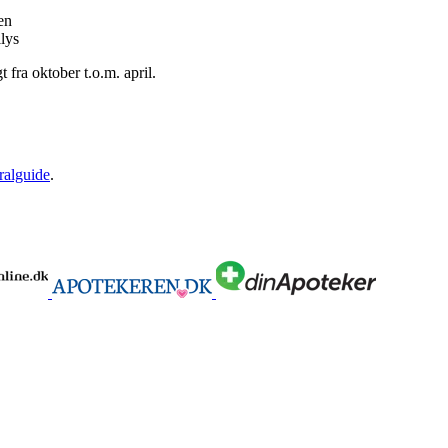
en
lys
 fra oktober t.o.m. april.
ralguide
.