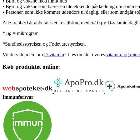
• Børn og voksne med mørk hud
• Børn og voksne som bærer en tildækkende påklædning om sommer
• Personer, som ikke kommer udendørs til daglig, eller som undgår sol
Alle fra 4-70 år anbefales et kosttilskud med 5-10 μg D-vitamin dagligt
* µg = mikrogram.
*Sundhedsstyrelsen og Fødevarestyrelsen.
Vil du vide mere om
D-vitamin
? Læs om det i vores
vitamin- og mine
Køb produktet online:
Immunforsvar