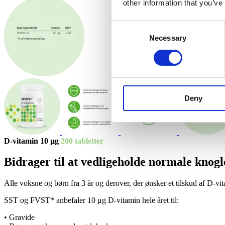
other information that you’ve
Consent
Necessary
Selection
Deny
D-vita­min 10 µg
200 tab­let­ter
Bidra­ger til at ved­li­ge­holde nor­male knog
Alle voksne og børn fra 3 år og derover, der ønsker et tilskud af D-vi
SST og FVST* anbefaler 10 μg D-vitamin hele året til:
• Gravide