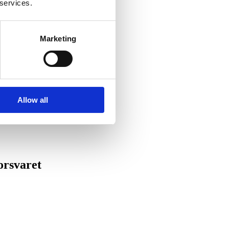
 services.
Marketing
Allow all
r­sva­ret