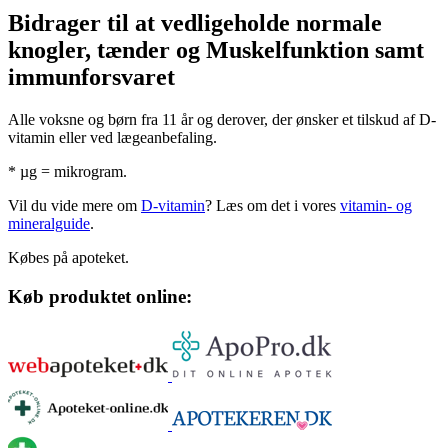
Bidra­ger til at ved­li­ge­holde nor­male
knog­ler, tæn­der og Muskel­funk­tion samt
immun­for­sva­ret
Alle voksne og børn fra 11 år og derover, der ønsker et tilskud af D-
vitamin eller ved lægeanbefaling.
* µg = mikrogram.
Vil du vide mere om
D-vitamin
? Læs om det i vores
vitamin- og
mineralguide
.
Købes på apoteket.
Køb produktet online: