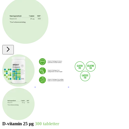
D-vita­min 25 µg
300 tab­let­ter