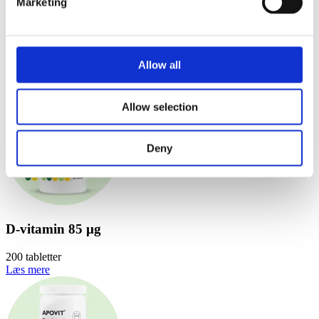
Marketing
Opdag flere kosttilskud
Allow all
Allow selection
Deny
D-vitamin 85 µg
200 tabletter
Læs mere