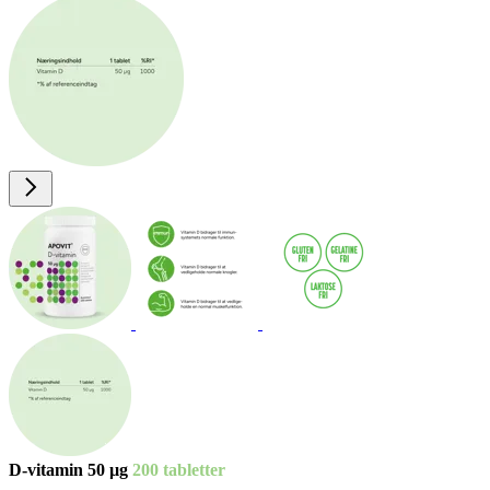
D-vita­min 50 µg
200 tab­let­ter