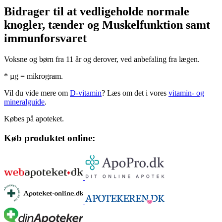
Bidra­ger til at ved­li­ge­holde nor­male
knog­ler, tæn­der og Muskel­funk­tion samt
immun­for­sva­ret
Voksne og børn fra 11 år og derover, ved anbefaling fra lægen.
* µg = mikrogram.
Vil du vide mere om
D-vitamin
? Læs om det i vores
vitamin- og
mineralguide
.
Købes på apoteket.
Køb produktet online: