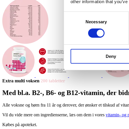
other information that you’ve
Consent
Necessary
Selection
Deny
Extra multi vok­sen
200 tab­let­ter
Med bl.a. B2-, B6- og B12-vita­min, der bidra­
Alle voksne og børn fra 11 år og derover, der ønsker et tilskud af vitam
Vil du vide mere om ingredienserne, læs om dem i vores
vitamin- og 
Købes på apoteket.