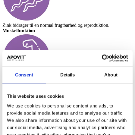
Zink bidrager til en normal frugtbarhed og reproduktion.
Muskelfunktion
Consent
Details
About
Magnesium bidrager til en normal muskelfunktion.
Vitamin D bidrager til at vedligeholde en normal muskelfunktion.
This website uses cookies
Magnesium, Zink bidrager til en normal proteinsyntese.
We use cookies to personalise content and ads, to
Energi
provide social media features and to analyse our traffic.
We also share information about your use of our site with
our social media, advertising and analytics partners who
may combine it with other information that you’ve