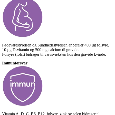
Fødevarestyrelsen og Sundhedsstyrelsen anbefaler 400 µg folsyre,
10 µg D-vitamin og 500 mg calcium til gravide.
Folsyre (folat) bidrager til vævsvæksten hos den gravide kvinde.
Immunforsvar
Vitamin A, D, C, B6, B12, folsyre, zink og selen bidrager til