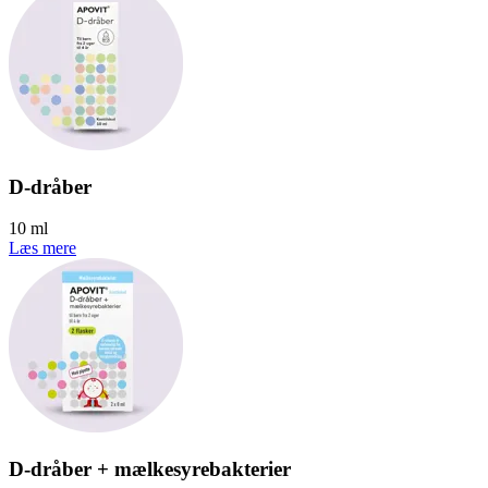
D-dråber
10 ml
Læs mere
D-dråber + mælkesyrebakterier