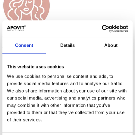
Vitamin A og zink bidrager til at vedligeholde en normal hud.
Vitamin C bidrager til normal dannelse af kollagen, der har
Consent
Details
About
betydning for normalt fungerende hud.
Kobber bidrager til normal pigmentering af huden og håret.
Energi
This website uses cookies
We use cookies to personalise content and ads, to
provide social media features and to analyse our traffic.
We also share information about your use of our site with
our social media, advertising and analytics partners who
may combine it with other information that you’ve
provided to them or that they’ve collected from your use
of their services.
Vitamin C og kobber bidrager til et normalt energistofskifte.
Mental funktion