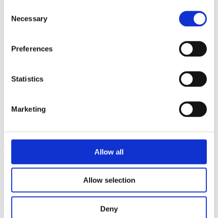
Consent
Necessary
Selection
Preferences
Statistics
Zink bidrager til en normal kognitiv funktion.
Vitamin C bidrager til en normal psykologisk funktion.
Marketing
Dose­ring
Klik for at læse mere
Allow all
Allow selection
Deny