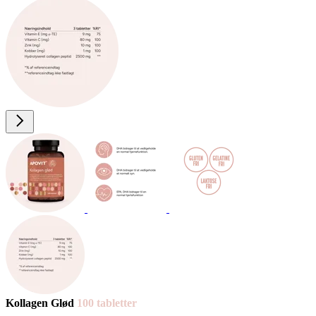
Kol­la­gen Glød
100 tab­let­ter