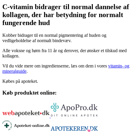
C-vita­min bidra­ger til nor­mal dan­nelse af
kol­la­gen, der har betyd­ning for nor­malt
fun­ge­rende hud
Kobber bidrager til en normal pigmentering af huden og
vedligeholdelse af normalt bindevæv.
Alle voksne og børn fra 11 år og derover, der ønsker et tilskud med
kollagen.
Vil du vide mere om ingredienserne, læs om dem i vores
vitamin- og
mineralguide
.
Købes på apoteket.
Køb produktet online: