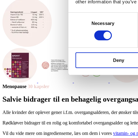
other information that you’ve
Consent
Necessary
Selection
Deny
Meno­pause
30 kaps­ler
Sal­vie bidra­ger til en beha­ge­lig over­gangs­a
Alle kvinder der oplever gener i.f.m. overgangsalderen, der ønsker ti
Rødkløver bidrager til en rolig og komfortabel overgangsalder og lette
Vil du vide mere om ingredienserne, læs om dem i vores
vitamin- og 