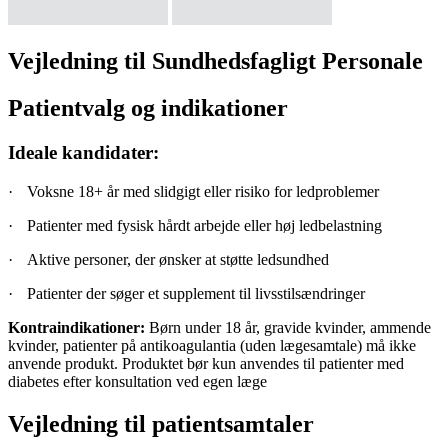
Vej­led­ning til Sund­heds­fag­ligt Per­so­nale
Patientvalg og indikationer
Ideale kandidater:
·
Voksne 18+ år med slidgigt eller risiko for ledproblemer
·
Patienter med fysisk hårdt arbejde eller høj ledbelastning
·
Aktive personer, der ønsker at støtte ledsundhed
·
Patienter der søger et supplement til livsstilsændringer
Kontraindikationer:
Børn under 18 år, gravide kvinder, ammende
kvinder, patienter på antikoagulantia (uden lægesamtale) må ikke
anvende produkt. Produktet bør kun anvendes til patienter med
diabetes efter konsultation ved egen læge
Vejledning til patientsamtaler