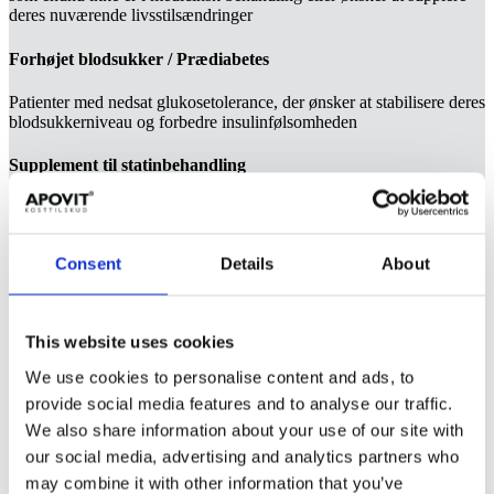
deres nuværende livsstilsændringer
Forhøjet blodsukker / Prædiabetes
Patienter med nedsat glukosetolerance, der ønsker at stabilisere deres
blodsukkerniveau og forbedre insulinfølsomheden
Supplement til statinbehandling
For patienter, der allerede er i statinbehandling, kan APOVIT
Kolesterol & Blodsukker tilbyde yderligere støtte til
kolesterolreduktion (altid i samråd med behandlende læge)
Consent
Details
About
Behandlingsregime
This website uses cookies
Praktiske scenarier for produktanvendelse
We use cookies to personalise content and ads, to
Forebyggelse:
Som en del af en forebyggende strategi for
provide social media features and to analyse our traffic.
personer med familiær disposition for hjerte-kar-sygdomme
eller diabetes. Særligt relevant for patienter, der ønsker at være
We also share information about your use of our site with
proaktive omkring deres metaboliske sundhed.
our social media, advertising and analytics partners who
may combine it with other information that you’ve