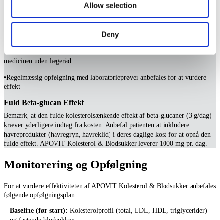
Allow selection
•
Produktet supplerer en sund kost - det erstatter ikke sundt kosthold
•
Regelmæssig motion og vægtkontrol er vigtige komponenter i
Deny
behandlingen
•
Hvis patienten er i medicinsk behandling, skal produktet ikke erstatte
medicinen uden lægeråd
•
Regelmæssig opfølgning med laboratorieprøver anbefales for at vurdere
effekt
Fuld Beta-glucan Effekt
Bemærk, at den fulde kolesterolsænkende effekt af beta-glucaner (3 g/dag)
kræver yderligere indtag fra kosten. Anbefal patienten at inkludere
havreprodukter (havregryn, havreklid) i deres daglige kost for at opnå den
fulde effekt. APOVIT Kolesterol & Blodsukker leverer 1000 mg pr. dag.
Monitorering og Opfølgning
For at vurdere effektiviteten af APOVIT Kolesterol & Blodsukker anbefales
følgende opfølgningsplan:
Baseline (før start):
Kolesterolprofil (total, LDL, HDL, triglycerider)
og fastende blodsukker