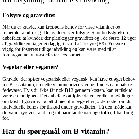
Folsyre og graviditet
Når du er gravid, kan kroppens behov for visse vitaminer og
mineraler ændre sig. Det gælder især folsyre. Sundhedsstyrelsen
anbefaler, at kvinder, der planlægger graviditet og i de første 12 uger
af graviditeten, tager et dagligt tilskud af folsyre (B9). Folsyre er
vigtig for fosterets tidlige udvikling og kan være med til at
forebygge neuralrørsdefekter hos barnet.
Vegetar eller veganer?
Gravide, der spiser vegetarisk eller vegansk, kan have et øget behov
for B12-vitamin, da dette vitamin hovedsageligt findes i animalske
fødevarer. Hvis du ikke får nok B12 gennem kosten, kan et tilskud
være en mulighed. Det anbefales at følge de generelle anbefalinger
om kost til gravide. Tal altid med din læge eller jordemoder om dit
individuelle behov for tilskud under graviditeten. På den måde kan
du være tryg ved, at du og dit barn får de næringsstoffer, I har brug
for.
Har du spørgsmål om B-vitamin?