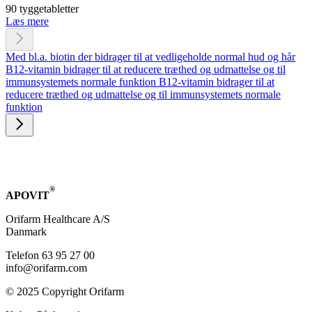
90 tyggetabletter
Læs mere
Med bl.a. biotin der bidrager til at vedligeholde normal hud og hår
B12-vitamin bidrager til at reducere træthed og udmattelse og til
immunsystemets normale funktion
B12-vitamin bidrager til at
reducere træthed og udmattelse og til immunsystemets normale
funktion
®
APOVIT
Orifarm Healthcare A/S
Danmark
Telefon 63 95 27 00
info@orifarm.com
© 2025 Copyright Orifarm