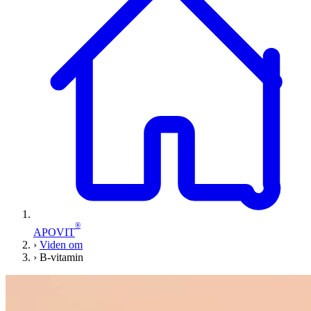
®
APOVIT
›
Viden om
›
B-vitamin