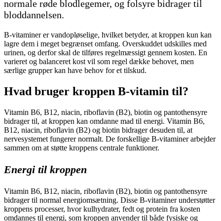
normale røde blodlegemer, og folsyre bidrager til
bloddannelsen.
B-vitaminer er vandopløselige, hvilket betyder, at kroppen kun kan
lagre dem i meget begrænset omfang. Overskuddet udskilles med
urinen, og derfor skal de tilføres regelmæssigt gennem kosten. En
varieret og balanceret kost vil som regel dække behovet, men
særlige grupper kan have behov for et tilskud.
Hvad bruger kroppen B-vitamin til?
Vitamin B6, B12, niacin, riboflavin (B2), biotin og pantothensyre
bidrager til, at kroppen kan omdanne mad til energi. Vitamin B6,
B12, niacin, riboflavin (B2) og biotin bidrager desuden til, at
nervesystemet fungerer normalt. De forskellige B-vitaminer arbejder
sammen om at støtte kroppens centrale funktioner.
Energi til kroppen
Vitamin B6, B12, niacin, riboflavin (B2), biotin og pantothensyre
bidrager til normal energiomsætning. Disse B-vitaminer understøtter
kroppens processer, hvor kulhydrater, fedt og protein fra kosten
omdannes til energi, som kroppen anvender til både fysiske og