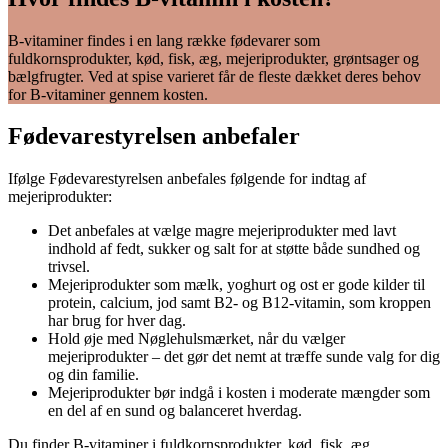
B-vitaminer findes i en lang række fødevarer som
fuldkornsprodukter, kød, fisk, æg, mejeriprodukter, grøntsager og
bælgfrugter. Ved at spise varieret får de fleste dækket deres behov
for B-vitaminer gennem kosten.
Fødevarestyrelsen anbefaler
Ifølge Fødevarestyrelsen anbefales følgende for indtag af
mejeriprodukter:
Det anbefales at vælge magre mejeriprodukter med lavt
indhold af fedt, sukker og salt for at støtte både sundhed og
trivsel.
Mejeriprodukter som mælk, yoghurt og ost er gode kilder til
protein, calcium, jod samt B2- og B12-vitamin, som kroppen
har brug for hver dag.
Hold øje med Nøglehulsmærket, når du vælger
mejeriprodukter – det gør det nemt at træffe sunde valg for dig
og din familie.
Mejeriprodukter bør indgå i kosten i moderate mængder som
en del af en sund og balanceret hverdag.
Du finder B-vitaminer i fuldkornsprodukter, kød, fisk, æg,