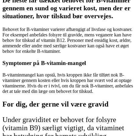
De fleste får dækket behovet for B-vitaminer
gennem en sund og varieret kost, men der er
situationer, hvor tilskud bør overvejes.
Behovet for B-vitaminer varierer afhængigt af livsfase og kostvaner.
For eksempel anbefales folsyre til gravide, mens veganere kan have
behov for tilskud af vitamin B12. Personer med ensidig kost, ældre,
ammende eller andre med særlige kostvaner kan også have et øget
behov for enkelte B-vitaminer.
Symptomer på B-vitamin-mangel
B-vitaminmangel kan opstå, hvis kroppen ikke får tilført nok B-
vitaminer gennem kosten eller hvis kroppen har svært ved at optage
vitaminerne. Hvis du er i tvivl, om du får nok B-vitaminer, anbefales
det at tale med din læge om behovet for tilskud.
For dig, der gerne vil være gravid
Under graviditet er behovet for folsyre
(vitamin B9) særligt vigtigt, da vitaminet
har betydning for barnets udvikling.