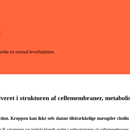
.
eholde en normal leverfunktion.
eret i strukturen af cellemembraner, metabolis
unktion. Kroppen kan ikke selv danne tilstrækkelige mængder cholin 
r om B-vitaminer og indgår blandt andet i opbygningen af cellemembran