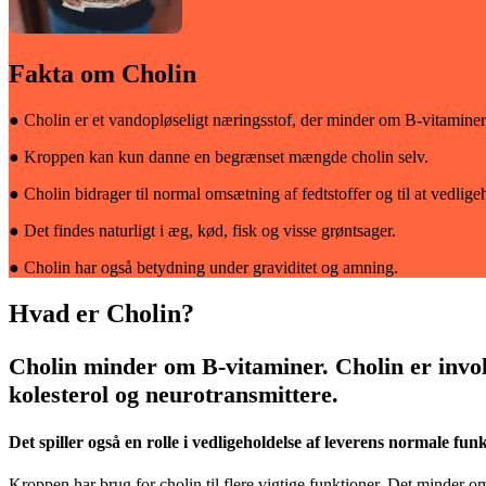
Fakta om Cho­lin
● Cholin er et vandopløseligt næringsstof, der minder om B-vitaminer
● Kroppen kan kun danne en begrænset mængde cholin selv.
● Cholin bidrager til normal omsætning af fedtstoffer og til at vedlig
● Det findes naturligt i æg, kød, fisk og visse grøntsager.
● Cholin har også betydning under graviditet og amning.
Hvad er Cholin?
Cholin minder om B-vitaminer. Cholin er involv
kolesterol og neurotransmittere.
Det spiller også en rolle i vedligeholdelse af leverens normale f
Kroppen har brug for cholin til flere vigtige funktioner. Det minde