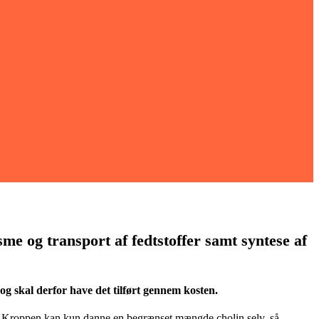
me og transport af fedtstoffer samt syntese af
og skal derfor have det tilført gennem kosten.
er. Kroppen kan kun danne en begrænset mængde cholin selv, så