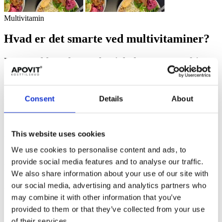
Multivitamin
Hvad er det smarte ved multivitaminer?
I en travl hverdag med et job der passes, et hjem
der skal rengøres, med venner og familie, og
fritidaktiviteter som skal også passes, hvornår er
der så tid til at få alle de gode vitaminer og
Consent
Details
About
mineraler indenbors
Mange har en ambition om hver eneste dag at spise godt med frugt
This website uses cookies
og grønt og følge de syv kostråd, som Fødevarestyrrelsen anbefaler.
Husk at kosttilskud ikke kan erstatte den gode, varierede kost, men
We use cookies to personalise content and ads, to
kan fungere som et supplement. Multivitaminer kommer i mange
provide social media features and to analyse our traffic.
skikkelser: Gravid Multi, Multi børn, Extra Multi voksne, Multi
vegansk og så videre!
We also share information about your use of our site with
our social media, advertising and analytics partners who
Multi-produkter – hvorfor dog det?
may combine it with other information that you’ve
provided to them or that they’ve collected from your use
Sund mad behøver ikke at tage lang tid at lave. Men hvis du
of their services.