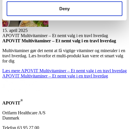
Deny
15. april 2025
APOVIT Mul­ti­vi­ta­mi­ner – Et nemt valg i en travl hver­dag
APOVIT Mul­ti­vi­ta­mi­ner – Et nemt valg i en travl hver­dag
Multivitaminer gør det nemt at få vigtige vitaminer og mineraler i en
travl hverdag. Læs hvorfor et multi-produkt kan være et smart valg
for dig
Læs mere
APOVIT Mul­ti­vi­ta­mi­ner – Et nemt valg i en travl hver­dag
APOVIT Mul­ti­vi­ta­mi­ner – Et nemt valg i en travl hver­dag
®
APOVIT
Orifarm Healthcare A/S
Danmark
Telefon 63 95 27 00