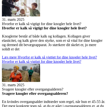
31. marts 2025
Hvor­for er kalk så vig­tigt for dine knog­ler hele livet?
Hvor­for er kalk så vig­tigt for dine knog­ler hele livet?
Knoglerne består af både kalk og kollagen. Kollagen giver
elasticitet, og kalk giver den styrke, som er så vital for dine knogler
og dermed dit bevægeapparat. Jo stærkere dit skelet er, jo mere
solidt er det
Læs mere
Hvor­for er kalk så vig­tigt for dine knog­ler hele livet?
Hvor­for er kalk så vig­tigt for dine knog­ler hele livet?
31. marts 2025
Sva­gere knog­ler efter over­gangs­al­de­ren?
Sva­gere knog­ler efter over­gangs­al­de­ren?
En kvindes overgangsalder indtræder som regel, når hun er 45-55 år.
Det mest konkrete tegn på, at du er gået i overgangsalderen er, at du