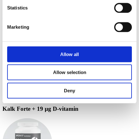
Statistics
180 tabletter
Læs mere
Marketing
Kalk daglig + 10 µg D-vitamin
Allow all
Allow selection
Deny
180 tabletter
Læs mere
Kalk Forte + 19 µg D-vitamin