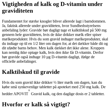
Vigtigheden af kalk og D-vitamin under
graviditeten
Fundamentet for stærke knogler bliver allerede lagt i barndommen.
Ja, faktisk allerede under graviditeten, hvor Sundhedsstyrelsens
anbefaling lyder: Gravide bør dagligt tage et kalktilskud på 500 mg
gennem hele graviditeten, hvis de ikke drikker mælk eller spiser
mælkeprodukter. Hvis du som gravid indtager mælkeprodukter, skal
du indtage op til en 1/2 liter om dagen for, at det dækker både dit og
dit ufødte barns behov. Men kalk dækket det ikke alene. Kroppen
kan nemlig ikke optage kalk, hvis den ikke får D-vitamin. Derfor
bør gravide også indtage 10 µg D-vitamin dagligt, ifølge de
officielle anbefalinger.
Kalktilskud til gravide
Hvis du som gravid ikke drikker ½ liter mælk om dagen, kan du
købe små synkevenlige tabletter på apoteket med 250 mg kalk. De
®
hedder APOVIT
Gravid kalk, og den daglige dosis er 2 tabletter.
Hvorfor er kalk så vigtigt?