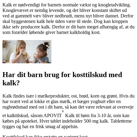
Kalk er nødvendigt for barnets normale vækst og knogleudvikling.
Knoglevævet er nemlig levende, og det bliver konstant skiftet ud
ved at gammelt væv bliver nedbrudt, mens nyt bliver dannet. Derfor
skal byggestenen kalk hele tiden være til stede. Dog kan kroppen
ikke selv producere kalk. Derfor er dit barn meget afhængig af, at du
som forælder løbende giver barnet kalkholdig kost.
Har dit barn brug for kost­tilskud med
kalk?
Kalk findes især i mælkeprodukter, ost, brød, korn og grønt. Hvis du
har svært ved at lokke et glas mælk, et bæger yoghurt eller en
rugbrødsmad med ost i dit barn, så kan det være relevant at overveje
®
et kalktilskud, såsom APOVIT
Kalk til børn fra 3-10 år, som kan
købes på apoteket. Hver tablet indeholder 500 mg kalk. Tabletterne
tygges og har en frisk smag af appelsin.
Kosttilskud kan ikke erstatte en varieret kost.