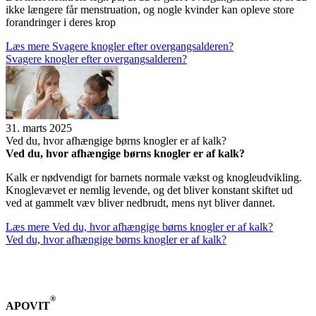
ikke længere får menstruation, og nogle kvinder kan opleve store
forandringer i deres krop
Læs mere
Sva­gere knog­ler efter over­gangs­al­de­ren?
Sva­gere knog­ler efter over­gangs­al­de­ren?
31. marts 2025
Ved du, hvor afhæn­gige børns knog­ler er af kalk?
Ved du, hvor afhæn­gige børns knog­ler er af kalk?
Kalk er nødvendigt for barnets normale vækst og knogleudvikling.
Knoglevævet er nemlig levende, og det bliver konstant skiftet ud
ved at gammelt væv bliver nedbrudt, mens nyt bliver dannet.
Læs mere
Ved du, hvor afhæn­gige børns knog­ler er af kalk?
Ved du, hvor afhæn­gige børns knog­ler er af kalk?
®
APOVIT