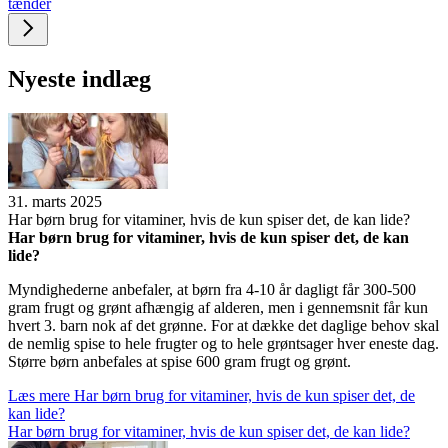
tænder
Nye­ste ind­læg
31. marts 2025
Har børn brug for vita­mi­ner, hvis de kun spi­ser det, de kan lide?
Har børn brug for vita­mi­ner, hvis de kun spi­ser det, de kan
lide?
Myndighederne anbefaler, at børn fra 4-10 år dagligt får 300-500
gram frugt og grønt afhængig af alderen, men i gennemsnit får kun
hvert 3. barn nok af det grønne. For at dække det daglige behov skal
de nemlig spise to hele frugter og to hele grøntsager hver eneste dag.
Større børn anbefales at spise 600 gram frugt og grønt.
Læs mere
Har børn brug for vita­mi­ner, hvis de kun spi­ser det, de
kan lide?
Har børn brug for vita­mi­ner, hvis de kun spi­ser det, de kan lide?