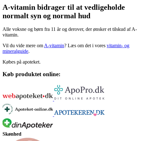
A-vita­min bidra­ger til at ved­li­ge­holde
nor­malt syn og nor­mal hud
Alle voksne og børn fra 11 år og derover, der ønsker et tilskud af A-
vitamin.
Vil du vide mere om
A-vitamin
? Læs om det i vores
vitamin- og
mineralguide
.
Købes på apoteket.
Køb produktet online:
Skønhed