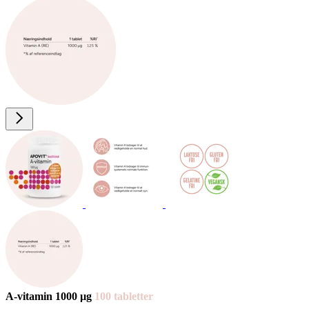
A-vita­min 1000 µg
100 tab­let­ter