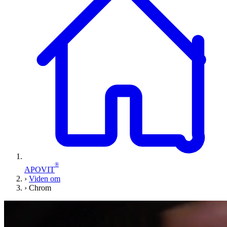
®
APOVIT
›
Viden om
›
Chrom