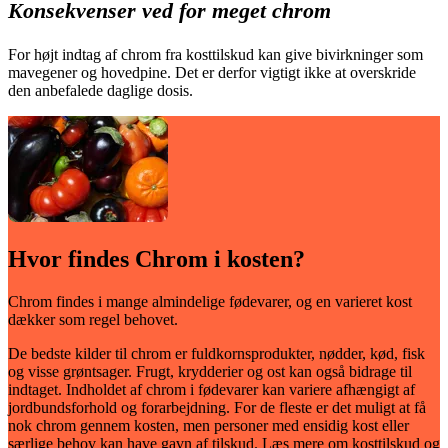
Konsekvenser ved for meget chrom
For højt indtag af chrom fra kosttilskud kan give bivirkninger som
mavegener og hovedpine. Det er derfor vigtigt ikke at overskride
den anbefalede daglige dosis.
Hvor fin­des Chrom i kosten?
Chrom findes i mange almindelige fødevarer, og en varieret kost
dækker som regel behovet.
De bedste kilder til chrom er fuldkornsprodukter, nødder, kød, fisk
og visse grøntsager. Frugt, krydderier og ost kan også bidrage til
indtaget. Indholdet af chrom i fødevarer kan variere afhængigt af
jordbundsforhold og forarbejdning. For de fleste er det muligt at få
nok chrom gennem kosten, men personer med ensidig kost eller
særlige behov kan have gavn af tilskud. Læs mere om kosttilskud og