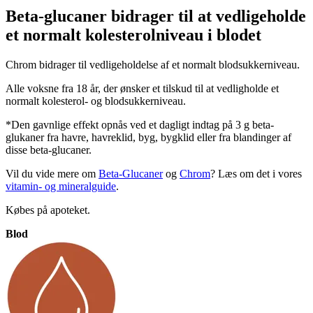
Beta-gluca­ner bidra­ger til at ved­li­ge­holde
et nor­malt koleste­rol­ni­veau i blo­det
Chrom bidrager til vedligeholdelse af et normalt blodsukkerniveau.
Alle voksne fra 18 år, der ønsker et tilskud til at vedligholde et
normalt kolesterol- og blodsukkerniveau.
*Den gavnlige effekt opnås ved et dagligt indtag på 3 g beta-
glukaner fra havre, havreklid, byg, bygklid eller fra blandinger af
disse beta-glucaner.
Vil du vide mere om
Beta-Glucaner
og
Chrom
? Læs om det i vores
vitamin- og mineralguide
.
Købes på apoteket.
Blod