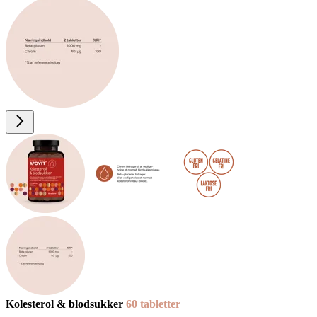
Koleste­rol & blod­suk­ker
60 tab­let­ter