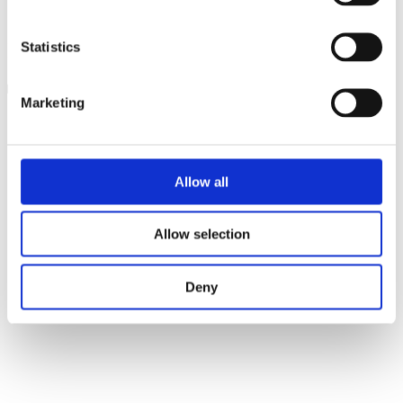
Statistics
Ingre­di­en­ser
Klik for at læse mere
Marketing
Allow all
Allow selection
Deny