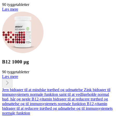
90 tyggetabletter
Læs mere
B12 1000 µg
90 tyggetabletter
Læs mere
Jern bidrager til at mindske træthed og udmattelse
Zink bidrager til
immunsystemets normale funktion samt til at vedligeholde normal
hud, hår og negle
B12-vitamin bidrager til at reducere træthed og
udmattelse og til immunsystemets normale funktion
B12-vitamin
bidrager til at reducere træthed og udmattelse og til immunsystemets
normale funktion